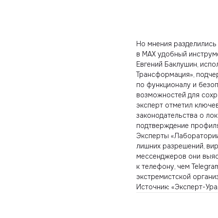
Но мнения разделились
в MAX удобный инструме
Евгений Баклушин, исп
Трансформация», подчер
по функционалу и безоп
возможностей для сохр
эксперт отметил ключе
законодательства о лок
подтверждение профиля
Эксперты «Лаборатории
лишних разрешений, вир
мессенджеров они выяс
к телефону, чем Telegr
экстремистской организ
Источник: «Эксперт-Ура