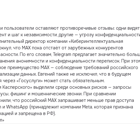
 и пользователи оставляют противоречивые отзывы: одни видят
нт и шаг к независимости, другие — угрозу конфиденциальности
олнительный директор компании «Киберинтеллектуальная
кнул, что MAX пока отстаёт от зарубежных конкурентов
асности. По его словам, Telegram предлагает значительно боль
анения анонимности и конфиденциальности переписок. При это
вое преимущество MAX — соблюдение требований российского
ализации данных. Евгений также не исключил, что в будущем
 через «Госуслуги» может стать обязательным.
 Касперского» выделили среди основных рисков — запросы
усы, фишинг и мошеннические звонки. При сравнении
нили, что российский MAX запрашивает меньше прав доступа
am и WhatsApp (принадлежит компании Meta, которая признана
ацией и запрещена в РФ).
л»