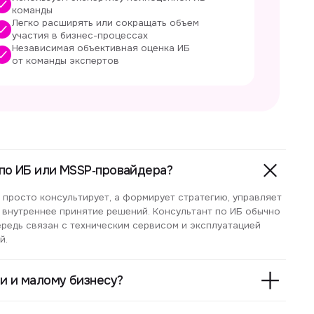
бизнесу?
, SOC, MDR) или только за
, проектный подход?
 к аудиту или
тант?
ании