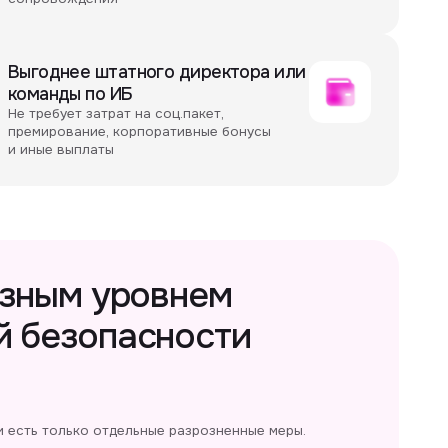
рат на соц.пакет,
, корпоративные бонусы
ы
уровнем
пасности
отдельные разрозненные меры.
щиты