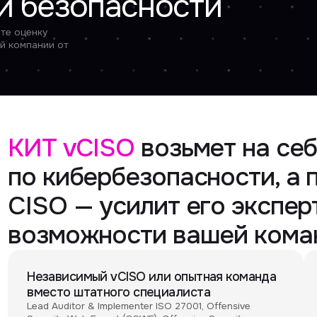
нии от
Т vCISO
возьмет на себя фун
 кибербезопасности, а при на
SO — усилит его экспертизу и
зможности вашей команды
езависимый vCISO или опытная команда
Гибкий фор
место штатного специалиста
Подключаемся 
точечной зада
ad Auditor & Implementer ISO 27001, Offensive
сопровожден
curity Web Expert (OSWE), Offensive Security
reless Professional (OSWP), Certified Information
stems Auditor (CISA) и др.
Выгоднее ш
команды по