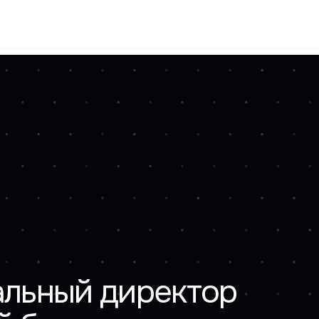
8
ьный директор
езопасности
ку