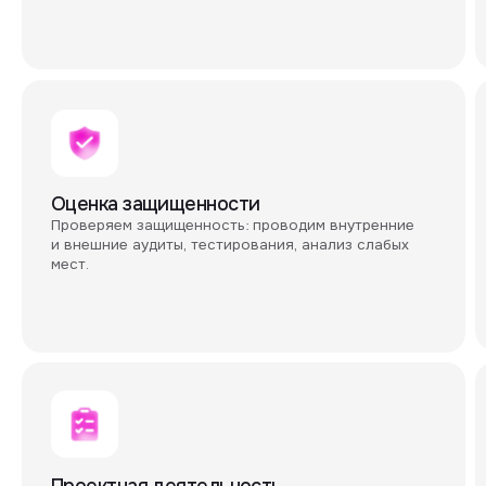
реестр риско
и внешние аудиты, тестирования, анализ слабых
проработки к
мест.
Проектная деятельность
Работа с 
Реализуем конкретные задачи по ИБ: внедряем
Консультиру
решения, сопровождаем работу подрядчиков,
и проводим 
контролируем выполнение работ.
требования к
в собеседов
обучение для
Соответствие требованиям
Реагирова