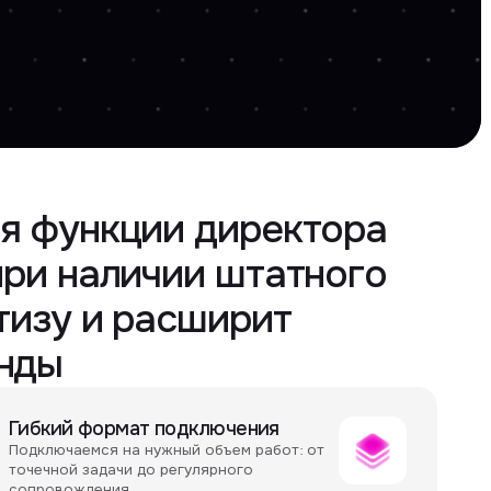
кции директора
личии штатного
 расширит
мат подключения
на нужный объем работ: от
чи до регулярного
ия
татного директора или
 ИБ