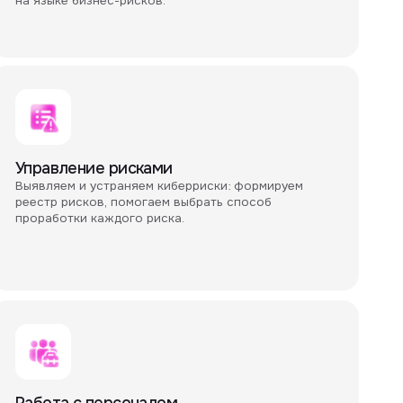
в, помогаем выбрать способ
аждого риска.
персоналом
ем по подбору специалистов
обучение сотрудников: формируем
 ИБ-команде, участвуем
аниях, разрабатываем и проводим
 специалистов компании.
ние на инциденты