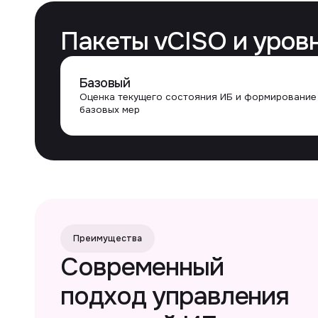
Преимущества
Ш
Современный
подход управления
командой ИБ
Вопрос — ответ
Чем
Отвечаем на частые вопросы
vCI
рис
зак
защ