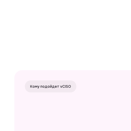
Ре
Кому подойдет vCISO
зр
С н
Подхо
01
02
03