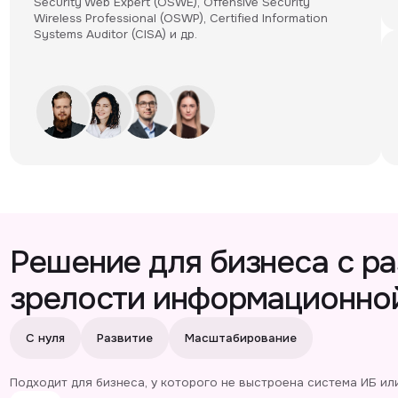
Не требует зат
премирование
и иные выплат
шение для бизнеса с разным 
елости информационной безо
уля
Развитие
Масштабирование
дит для бизнеса, у которого не выстроена система ИБ или есть только 
Определяем базовую стратегия ИБ
с учетом целей бизнеса, текущих рисков и приоритетов компании
Формируем дорожную карту по развитию ИБ
от первых организационных шагов до внедрения необходимых мер за
Разрабатываем основную документацию
и регламенты по обеспечению ИБ в компании