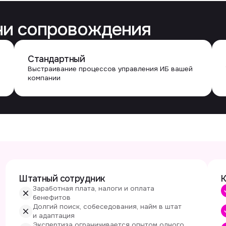
татный сотрудник
КИТ vCISO
Заработная плата, налоги и оплата
Оплата за ко
бенефитов
Быстрый стар
Долгий поиск, собеседования, найм в штат
сотрудника
и адаптация
Используем 
Экспертиза ограничивается опытом одного
команды
сотрудника
Легко расши
Сложное масштабирование зоны
участия в би
ответственности
Независимая
Взгляд изнутри компании, мнение одного
от команды 
эксперта
 vCISO отличается от обычного консультанта по ИБ или M
SO — это независимый внешний эксперт функции ИБ: он не просто консул
ками, координирует деятельность, но не подменяет собой внутреннее пр
рывает отдельную задачу или проект, а MSSP в первую очередь связан с 
итных средств, а не с управлением ИБ как бизнес‑функцией.