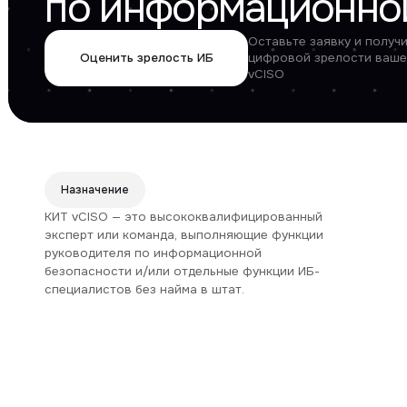
Оценить зрелость ИБ
цифровой зрелости вашей компа
vCISO
КИ
Назначение
по
КИТ vCISO — это высококвалифицированный
эксперт или команда, выполняющие функции
CI
руководителя по информационной
безопасности и/или отдельные функции ИБ-
во
специалистов без найма в штат.
Н
в
Le
Se
Wi
Sy