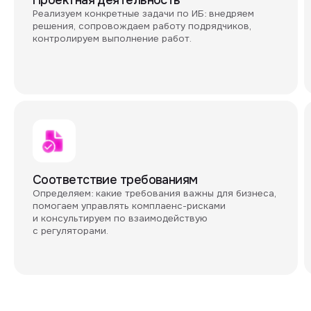
Определяем: какие требования важны для бизнеса,
Разрабатыва
помогаем управлять комплаенс-рисками
внутренние 
и консультируем по взаимодействую
расследован
с регуляторами.
сопровождения
Стандартный
Премиальны
Выстраивание процессов управления ИБ вашей
Управление ИБ 
компании