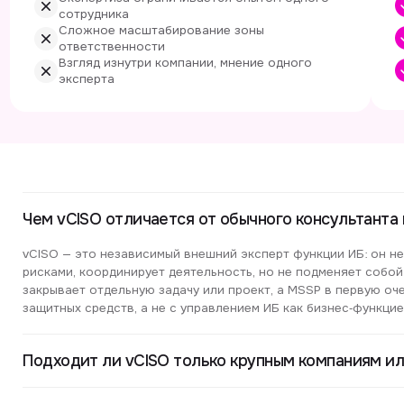
ходит ли vCISO только крупным компаниям или и малому 
ет ли vCISO отвечать за операционную безопасность (SIEM
ратегию и управление?
ие форматы работы существуют: часовая, месячный пакет
но ли заказать услуги vCISO только на период подготовки
ртификации?
ен ли vCISO, если у нас уже есть ИБ‑инженер или консуль
вляет ИБ вашего бизнеса
ку текущего уровня информационной безопасности в вашей комп