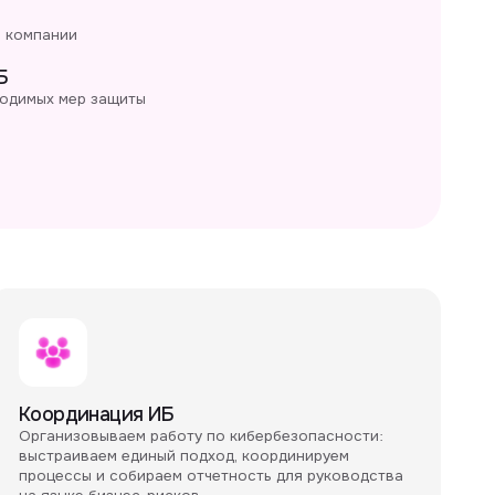
ия ИБ
аем работу по кибербезопасности:
 единый подход, координируем
собираем отчетность для руководства
нес-рисков.
е рисками
устраняем киберриски: формируем