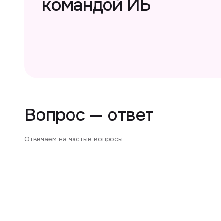
Под
Буд
ст
Как
Мож
се
Нуж
Один клик и vCISO упра
Оставьте заявку и получите профессиональную оцен