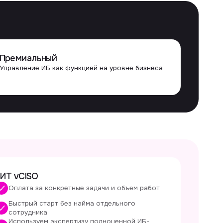
нкретные задачи и объем работ
т без найма отдельного
экспертизу полноценной ИБ-
рять или сокращать объем
знес-процессах
 объективная оценка ИБ
экспертов
SSP‑провайдера?
ьтирует, а формирует стратегию, управляет
инятие решений. Консультант по ИБ обычно
техническим сервисом и эксплуатацией